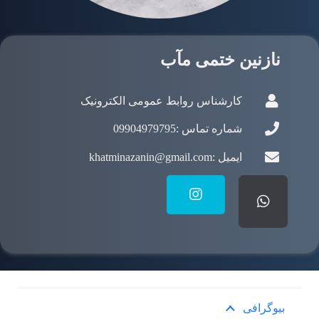
نازنین ختمی مآب
کارشناس روابط عمومی الکترونیک
شماره تماس :
09904979795
ایمیل :
khatminazanin@gmail.com
بیوگرافی