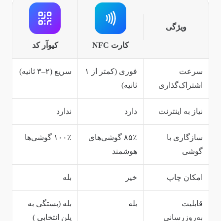
ویژگی
کارت NFC
کیوآر کد
سرعت
فوری (کمتر از ۱
سریع (۲–۳ ثانیه)
اشتراک‌گذاری
ثانیه)
نیاز به اینترنت
دارد
ندارد
سازگاری با
۸۵٪ گوشی‌های
۱۰۰٪ گوشی‌ها
گوشی
هوشمند
امکان چاپ
خیر
بله
قابلیت
بله
بله (بستگی به
به‌روزرسانی
پلن انتخابی )