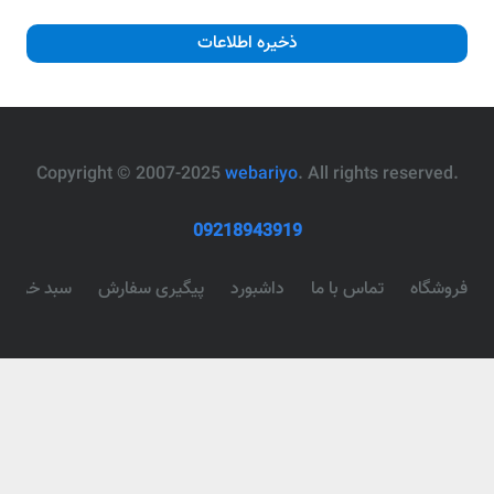
ذخیره اطلاعات
webariyo
. All rights reserved
.Copyright © 2007-2025
09218943919
فروشگاه
تماس با ما
داشبورد
پیگیری سفارش
سبد خرید