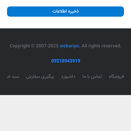
ذخیره اطلاعات
webariyo
. All rights reserved
.Copyright © 2007-2025
09218943919
فروشگاه
تماس با ما
داشبورد
پیگیری سفارش
سبد خرید